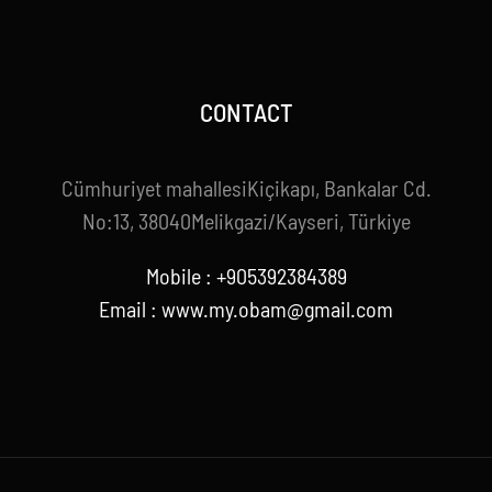
CONTACT
Cümhuriyet mahallesiKiçikapı, Bankalar Cd.
No:13, 38040Melikgazi/Kayseri, Türkiye
Mobile : +905392384389
Email : www.my.obam@gmail.com