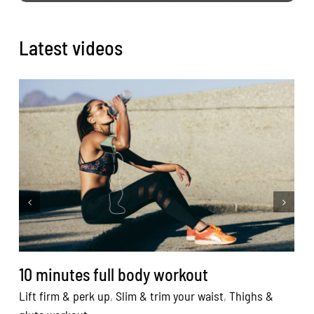
Latest videos
L
g
10 minutes full body workout
Lift firm & perk up
,
Slim & trim your waist
,
Thighs &