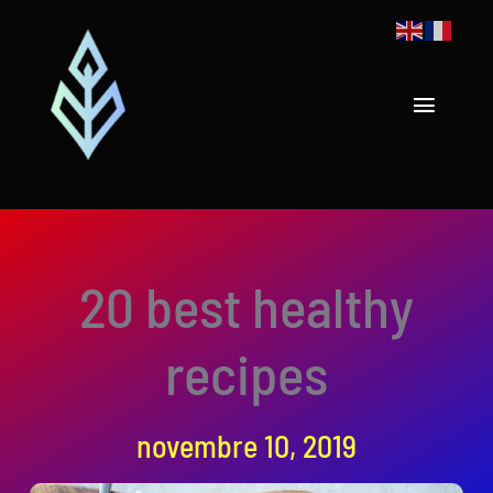
Passer
au
contenu
Toggle
Navigat
Acceuil
Nos catalogues
20 best healthy
À propos
recipes
Demander un devis
novembre 10, 2019