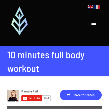
Passer
au
contenu
Toggle
Navigat
Acceuil
10 minutes full body
Nos catalogues
workout
À propos
Demander un devis
Share this video