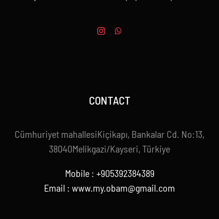
CONTACT
Cümhuriyet mahallesiKiçikapı, Bankalar Cd. No:13,
38040Melikgazi/Kayseri, Türkiye
Mobile : +905392384389
Email : www.my.obam@gmail.com