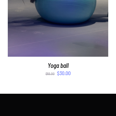
Yoga ball
$
30.00
$
55.00