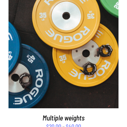
DÉTAILS
Multiple weights
$
20.00
–
$
40.00