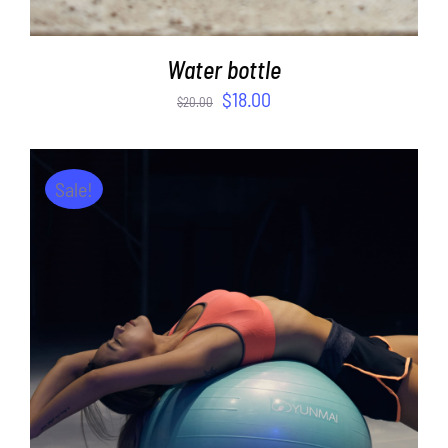
Water bottle
$
18.00
$
20.00
Sale!
AJOUTER AU PANIER
/
DÉTAILS