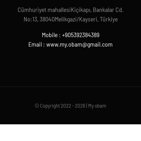
Cümhuriyet mahallesiKiçikapı, Bankalar Cd.
No:13, 38040Melikgazi/Kayseri, Türkiye
Mobile : +905392384389
Email : www.my.obam@gmail.com
© Copyright 2022 - 2026 | My obam